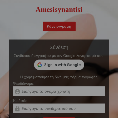
Amesisynantisi
Κάνε εγγραφή
Σύνδεση
Συνδέσου ή εγγράψου με τον Google λογαριασμό σου:
Ή χρησιμοποίησε τη δική μας φόρμα εγγραφής:
Ψευδώνυμο:
account_circle
Kωδικός:
lock